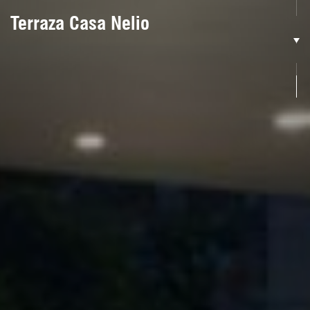
Terraza Casa Nelio