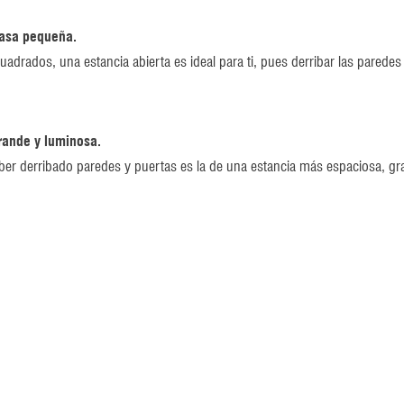
casa pequeña.
drados, una estancia abierta es ideal para ti, pues derribar las paredes 
rande y luminosa.
ber derribado paredes y puertas es la de una estancia más espaciosa, gran
los miembros de tu familia.
a familiar y la cocina e integras estos dos centros en uno solo, podrás se
iferentes.
 a las otras habitaciones.
e espacios abiertos, el comedor se ubica entre la sala familiar y la coci
acceso más fácil a las habitaciones que los rodean.