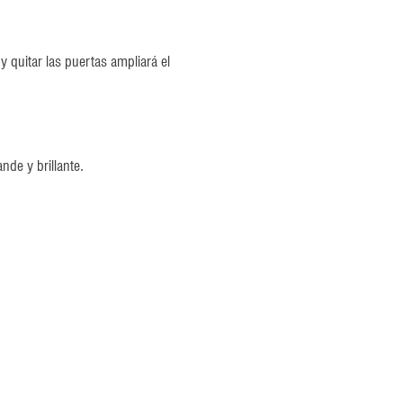
y quitar las puertas ampliará el
de y brillante.
guir interactuando con ellos
na. Esta combinación les