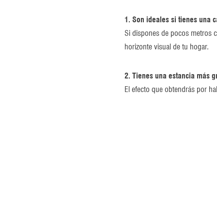
1. Son ideales si tienes una 
Si dispones de pocos metros cua
horizonte visual de tu hogar.
2. Tienes una estancia más g
El efecto que obtendrás por ha
3. Puedes socializar más con 
Por ejemplo, si combinas la sal
aunque estén haciendo cosas d
4. Tienes un acceso más fácil
Generalmente, en un concepto d
brindará a ti y a tu familia un 